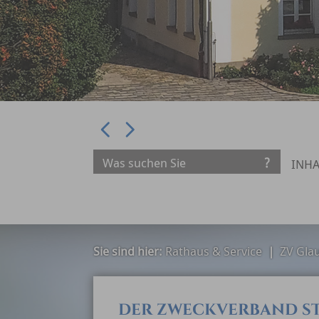
Prev
Next
INHA
Sie sind hier:
Rathaus & Service
|
ZV Gla
DER ZWECKVERBAND ST