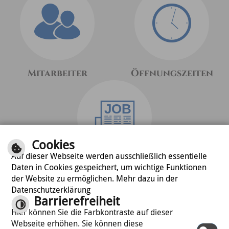
Mitarbeiter
Öffnungszeiten
Cookies
Auf dieser Webseite werden ausschließlich essentielle
Daten in Cookies gespeichert, um wichtige Funktionen
Stellenangebote
der Website zu ermöglichen. Mehr dazu in der
VERWALTUNGSGEMEINSCHAFT PFREIMD |
Datenschutzerklärung
MARIENPLATZ 2 | 92536 PFREIMD | TEL.:
Barrierefreiheit
09606/889-0 | FAX: 09606/889-50 |
E-MAIL
Hier können Sie die Farbkontraste auf dieser
SCHREIBEN
Webseite erhöhen. Sie können diese